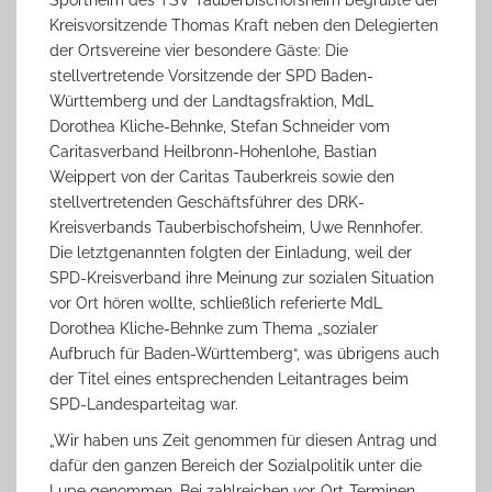
Sportheim des TSV Tauberbischofsheim begrüßte der
Kreisvorsitzende Thomas Kraft neben den Delegierten
der Ortsvereine vier besondere Gäste: Die
stellvertretende Vorsitzende der SPD Baden-
Württemberg und der Landtagsfraktion, MdL
Dorothea Kliche-Behnke, Stefan Schneider vom
Caritasverband Heilbronn-Hohenlohe, Bastian
Weippert von der Caritas Tauberkreis sowie den
stellvertretenden Geschäftsführer des DRK-
Kreisverbands Tauberbischofsheim, Uwe Rennhofer.
Die letztgenannten folgten der Einladung, weil der
SPD-Kreisverband ihre Meinung zur sozialen Situation
vor Ort hören wollte, schließlich referierte MdL
Dorothea Kliche-Behnke zum Thema „sozialer
Aufbruch für Baden-Württemberg“, was übrigens auch
der Titel eines entsprechenden Leitantrages beim
SPD-Landesparteitag war.
„Wir haben uns Zeit genommen für diesen Antrag und
dafür den ganzen Bereich der Sozialpolitik unter die
Lupe genommen. Bei zahlreichen vor-Ort-Terminen