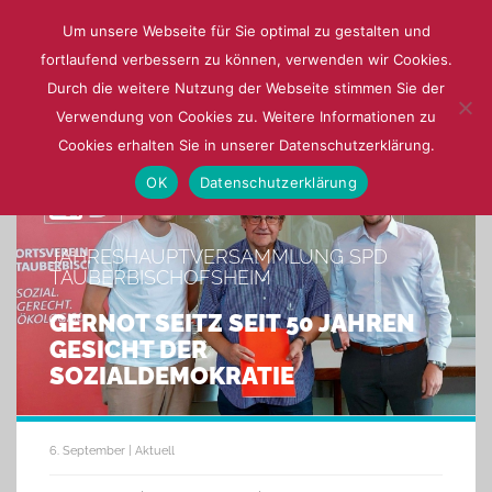
Um unsere Webseite für Sie optimal zu gestalten und
fortlaufend verbessern zu können, verwenden wir Cookies.
Menu
Durch die weitere Nutzung der Webseite stimmen Sie der
Verwendung von Cookies zu. Weitere Informationen zu
Cookies erhalten Sie in unserer Datenschutzerklärung.
OK
Datenschutzerklärung
JAHRESHAUPTVERSAMMLUNG SPD
TAUBERBISCHOFSHEIM
GERNOT SEITZ SEIT 50 JAHREN
GESICHT DER
SOZIALDEMOKRATIE
6. September | Aktuell