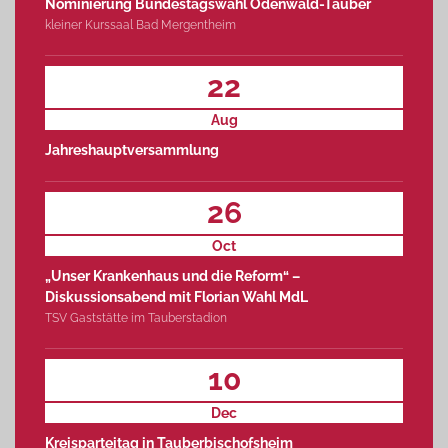
Nominierung Bundestagswahl Odenwald-Tauber
kleiner Kurssaal Bad Mergentheim
22
Aug
Jahreshauptversammlung
26
Oct
„Unser Krankenhaus und die Reform“ –
Diskussionsabend mit Florian Wahl MdL
TSV Gaststätte im Tauberstadion
10
Dec
Kreisparteitag in Tauberbischofsheim