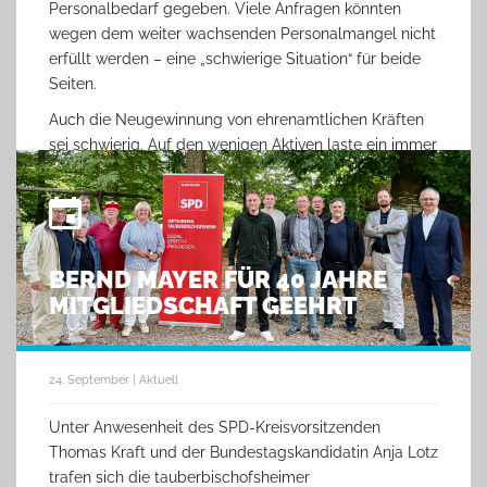
Personalbedarf gegeben. Viele Anfragen könnten
wegen dem weiter wachsenden Personalmangel nicht
erfüllt werden – eine „schwierige Situation“ für beide
Seiten.
Auch die Neugewinnung von ehrenamtlichen Kräften
sei schwierig. Auf den wenigen Aktiven laste ein immer
größer werdendes Aufgabenfeld. Und: „Jugendliche
sind kaum zu motivieren, ein Ehrenamt zu
übernehmen.“
Nicht unerwähnt blieb dabei die Diskussion um ein
BERND MAYER FÜR 40 JAHRE
soziales Pflichtjahr, die der Bundespräsident kürzlich
MITGLIEDSCHAFT GEEHRT
angestoßen hatte. Der Vorsitzende der SPD in
Tauberbischofsheim Julian Zwerger verwies in diesem
Zusammenhang darauf, dass dies überlegenswert sei,
aber nicht als Reservoir für Billig-Arbeitskräfte
24. September | Aktuell
verstanden werden dürfe und statt einer Verpflichtung
Unter Anwesenheit des SPD-Kreisvorsitzenden
attraktive Anreize zielführender seien.
Thomas Kraft und der Bundestagskandidatin Anja Lotz
trafen sich die tauberbischofsheimer