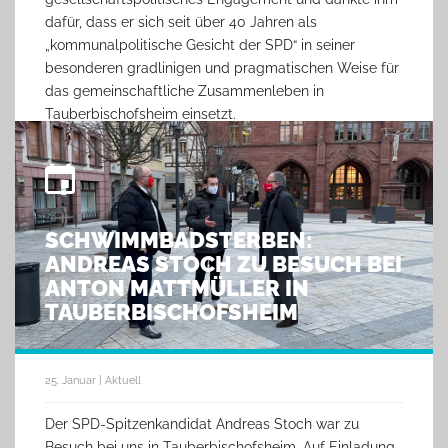
dafür, dass er sich seit über 40 Jahren als
„kommunalpolitische Gesicht der SPD“ in seiner
besonderen gradlinigen und pragmatischen Weise für
das gemeinschaftliche Zusammenleben in
Tauberbischofsheim einsetzt.
SCHWIMMBADSTERBEN:
ANDREAS STOCH ZU BESUCH BEI
ANTON MATTMÜLLER IN
TAUBERBISCHOFSHEIM
25. Januar | Aktuell
Der SPD-Spitzenkandidat Andreas Stoch war zu
Besuch bei uns in Tauberbischofsheim. Auf Einladung