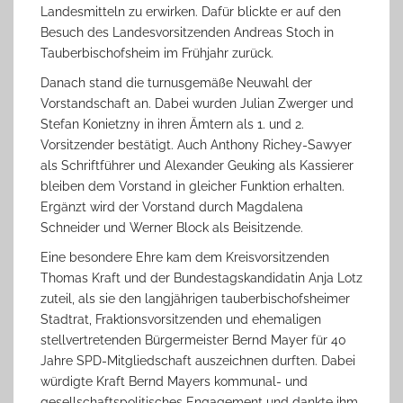
Landesmitteln zu erwirken. Dafür blickte er auf den
Besuch des Landesvorsitzenden Andreas Stoch in
Tauberbischofsheim im Frühjahr zurück.
Danach stand die turnusgemäße Neuwahl der
Vorstandschaft an. Dabei wurden Julian Zwerger und
Stefan Konietzny in ihren Ämtern als 1. und 2.
Vorsitzender bestätigt. Auch Anthony Richey-Sawyer
als Schriftführer und Alexander Geuking als Kassierer
bleiben dem Vorstand in gleicher Funktion erhalten.
Ergänzt wird der Vorstand durch Magdalena
Schneider und Werner Block als Beisitzende.
Eine besondere Ehre kam dem Kreisvorsitzenden
Thomas Kraft und der Bundestagskandidatin Anja Lotz
zuteil, als sie den langjährigen tauberbischofsheimer
Stadtrat, Fraktionsvorsitzenden und ehemaligen
stellvertretenden Bürgermeister Bernd Mayer für 40
Jahre SPD-Mitgliedschaft auszeichnen durften. Dabei
würdigte Kraft Bernd Mayers kommunal- und
gesellschaftspolitisches Engagement und dankte ihm