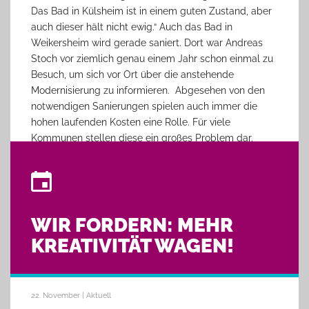
Das Bad in Külsheim ist in einem guten Zustand, aber
auch dieser hält nicht ewig.“ Auch das Bad in
Weikersheim wird gerade saniert. Dort war Andreas
Stoch vor ziemlich genau einem Jahr schon einmal zu
Besuch, um sich vor Ort über die anstehende
Modernisierung zu informieren. Abgesehen von den
notwendigen Sanierungen spielen auch immer die
hohen laufenden Kosten eine Rolle. Für viele
Kommunen stellen diese ein großes Problem dar.
Hinzukommen aktuell fehlende Einnahmen durch die
Pandemie.
Mattmüller versprach, das Thema intensiv
weiterzuverfolgen. Dafür sind weitere Termine mit
WIR FORDERN: MEHR
DLRG-Vertretern in Külsheim und Weikersheim
geplant.
KREATIVITÄT WAGEN!
22. November | Aktuell