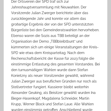
Der Ortsverein der SPD traf sich zur
Jahreshauptversammlung mit Neuwahlen. Der
Vorsitzende Julian Zwerger berichtete über das
zurückliegende Jahr und konnte vor allem das
großartige Ergebnis der von der SPD unterstützten
Bürgerliste bei den Gemeinderatswahlen hervorheben.
Ebenso waren die Sozis aus TBB beteiligt an der
Organisation der Demo „TBBbleibtbunt“ und
kümmerten sich um einige Veranstaltungen der Kreis-
SPD wie etwa dem Kreisparteitag. Nach dem
Rechenschaftsbericht der Kasse für 2023 folgte die
einstimmige Entlastung des gesamten Vorstandes. Bei
den turnusmäßigen Wahlen wurde dann Stefan
Konietzny als neuer Vorsitzender gewählt, während
Julian Zwerger aus beruflichen Gründen nur noch als
Stellvertreter fungiert. Kassierer bleibt weiterhin
Alexander Geuking, als Beisitzer gewählt wurden Ina
Bieger-Hasenkopf, Magdalena Schneider, Martin
Krupp, Werner Block und Stefan Laue. Alle Wahlen
wurden einstimmig getroffen. Anschließend wurde