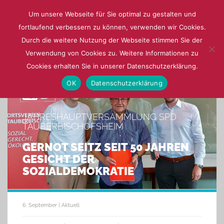
Um unsere Webseite für Sie optimal zu gestalten und
fortlaufend verbessern zu können, verwenden wir Cookies.
Menu
Durch die weitere Nutzung der Webseite stimmen Sie der
Verwendung von Cookies zu. Weitere Informationen zu
Cookies erhalten Sie in unserer Datenschutzerklärung.
OK
Datenschutzerklärung
JAHRESHAUPTVERSAMMLUNG SPD
TAUBERBISCHOFSHEIM
GERNOT SEITZ SEIT 50 JAHREN
GESICHT DER
SOZIALDEMOKRATIE
6. September | Aktuell