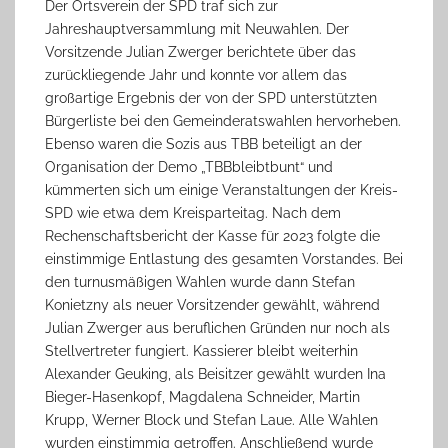
Der Ortsverein der SPD traf sich zur
Jahreshauptversammlung mit Neuwahlen. Der
Vorsitzende Julian Zwerger berichtete über das
zurückliegende Jahr und konnte vor allem das
großartige Ergebnis der von der SPD unterstützten
Bürgerliste bei den Gemeinderatswahlen hervorheben.
Ebenso waren die Sozis aus TBB beteiligt an der
Organisation der Demo „TBBbleibtbunt“ und
kümmerten sich um einige Veranstaltungen der Kreis-
SPD wie etwa dem Kreisparteitag. Nach dem
Rechenschaftsbericht der Kasse für 2023 folgte die
einstimmige Entlastung des gesamten Vorstandes. Bei
den turnusmäßigen Wahlen wurde dann Stefan
Konietzny als neuer Vorsitzender gewählt, während
Julian Zwerger aus beruflichen Gründen nur noch als
Stellvertreter fungiert. Kassierer bleibt weiterhin
Alexander Geuking, als Beisitzer gewählt wurden Ina
Bieger-Hasenkopf, Magdalena Schneider, Martin
Krupp, Werner Block und Stefan Laue. Alle Wahlen
wurden einstimmig getroffen. Anschließend wurde