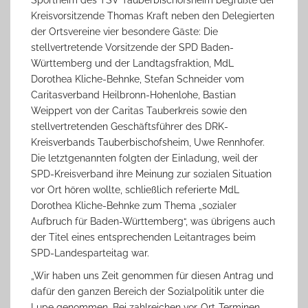
Sportheim des TSV Tauberbischofsheim begrüßte der
Kreisvorsitzende Thomas Kraft neben den Delegierten
der Ortsvereine vier besondere Gäste: Die
stellvertretende Vorsitzende der SPD Baden-
Württemberg und der Landtagsfraktion, MdL
Dorothea Kliche-Behnke, Stefan Schneider vom
Caritasverband Heilbronn-Hohenlohe, Bastian
Weippert von der Caritas Tauberkreis sowie den
stellvertretenden Geschäftsführer des DRK-
Kreisverbands Tauberbischofsheim, Uwe Rennhofer.
Die letztgenannten folgten der Einladung, weil der
SPD-Kreisverband ihre Meinung zur sozialen Situation
vor Ort hören wollte, schließlich referierte MdL
Dorothea Kliche-Behnke zum Thema „sozialer
Aufbruch für Baden-Württemberg“, was übrigens auch
der Titel eines entsprechenden Leitantrages beim
SPD-Landesparteitag war.
„Wir haben uns Zeit genommen für diesen Antrag und
dafür den ganzen Bereich der Sozialpolitik unter die
Lupe genommen. Bei zahlreichen vor-Ort-Terminen