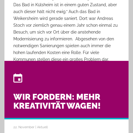
Das Bad in Külsheim ist in einem guten Zustand, aber
auch dieser hält nicht ewig.“ Auch das Bad in
Weikersheim wird gerade saniert. Dort war Andreas
Stoch vor ziemlich genau einem Jahr schon einmal zu
Besuch, um sich vor Ort über die anstehende
Modernisierung zu informieren. Abgesehen von den
notwendigen Sanierungen spielen auch immer die
hohen laufenden Kosten eine Rolle. Für viele
Kommunen stellen diese ein großes Problem dar.
Hinzukommen aktuell fehlende Einnahmen durch die
Pandemie.
Mattmüller versprach, das Thema intensiv
weiterzuverfolgen. Dafür sind weitere Termine mit
WIR FORDERN: MEHR
DLRG-Vertretern in Külsheim und Weikersheim
geplant.
KREATIVITÄT WAGEN!
22. November | Aktuell