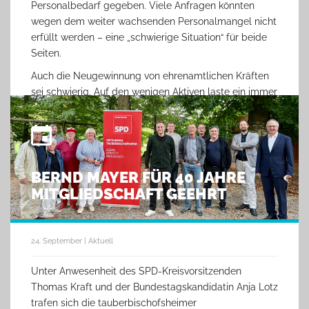
Personalbedarf gegeben. Viele Anfragen könnten
wegen dem weiter wachsenden Personalmangel nicht
erfüllt werden – eine „schwierige Situation“ für beide
Seiten.
Auch die Neugewinnung von ehrenamtlichen Kräften
sei schwierig. Auf den wenigen Aktiven laste ein immer
größer werdendes Aufgabenfeld. Und: „Jugendliche
sind kaum zu motivieren, ein Ehrenamt zu
übernehmen.“
Nicht unerwähnt blieb dabei die Diskussion um ein
BERND MAYER FÜR 40 JAHRE
soziales Pflichtjahr, die der Bundespräsident kürzlich
MITGLIEDSCHAFT GEEHRT
angestoßen hatte. Der Vorsitzende der SPD in
Tauberbischofsheim Julian Zwerger verwies in diesem
Zusammenhang darauf, dass dies überlegenswert sei,
aber nicht als Reservoir für Billig-Arbeitskräfte
24. September | Aktuell
verstanden werden dürfe und statt einer Verpflichtung
Unter Anwesenheit des SPD-Kreisvorsitzenden
attraktive Anreize zielführender seien.
Thomas Kraft und der Bundestagskandidatin Anja Lotz
trafen sich die tauberbischofsheimer