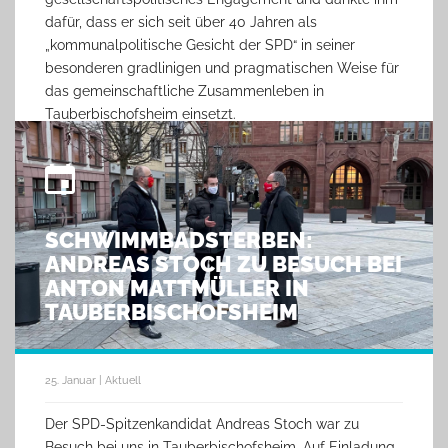
dafür, dass er sich seit über 40 Jahren als
„kommunalpolitische Gesicht der SPD“ in seiner
besonderen gradlinigen und pragmatischen Weise für
das gemeinschaftliche Zusammenleben in
Tauberbischofsheim einsetzt.
SCHWIMMBADSTERBEN:
ANDREAS STOCH ZU BESUCH BEI
ANTON MATTMÜLLER IN
TAUBERBISCHOFSHEIM
25. Januar | Aktuell
Der SPD-Spitzenkandidat Andreas Stoch war zu
Besuch bei uns in Tauberbischofsheim. Auf Einladung