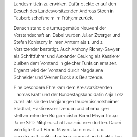
Landesmitteln zu erwirken. Dafür blickte er auf den
Besuch des Landesvorsitzenden Andreas Stoch in
Tauberbischofsheim im Frühjahr zurück.
Danach stand die turnusgemäße Neuwahl der
Vorstandschaft an. Dabei wurden Julian Zwerger und
Stefan Konietzny in ihren Ämtern als 1. und 2.
Vorsitzender bestätigt. Auch Anthony Richey-Sawyer
als Schriftführer und Alexander Geuking als Kassierer
bleiben dem Vorstand in gleicher Funktion erhalten.
Ergänzt wird der Vorstand durch Magdalena
Schneider und Werner Block als Beisitzende.
Eine besondere Ehre kam dem Kreisvorsitzenden
Thomas Kraft und der Bundestagskandidatin Anja Lotz
zuteil, als sie den langjährigen tauberbischofsheimer
Stadtrat, Fraktionsvorsitzenden und ehemaligen
stellvertretenden Bürgermeister Bernd Mayer für 40
Jahre SPD-Mitgliedschaft auszeichnen durften. Dabei
würdigte Kraft Bernd Mayers kommunal- und
gesellschaftspolitisches Engagement und dankte ihm