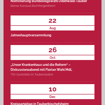
Nominierung Bundestagswahl Odenwald-Tauber
kleiner Kurssaal Bad Mergentheim
22
Aug
Jahreshauptversammlung
26
Oct
„Unser Krankenhaus und die Reform“ –
Diskussionsabend mit Florian Wahl MdL
TSV Gaststätte im Tauberstadion
10
Dec
Kreisparteitag in Tauberbischofsheim