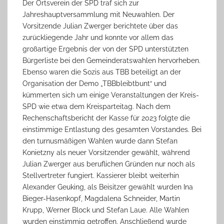
Der Ortsverein der SPD traf sich zur
Jahreshauptversammlung mit Neuwahlen. Der
Vorsitzende Julian Zwerger berichtete über das
zurückliegende Jahr und konnte vor allem das
großartige Ergebnis der von der SPD unterstützten
Bürgerliste bei den Gemeinderatswahlen hervorheben.
Ebenso waren die Sozis aus TBB beteiligt an der
Organisation der Demo „TBBbleibtbunt“ und
kümmerten sich um einige Veranstaltungen der Kreis-
SPD wie etwa dem Kreisparteitag. Nach dem
Rechenschaftsbericht der Kasse für 2023 folgte die
einstimmige Entlastung des gesamten Vorstandes. Bei
den turnusmäßigen Wahlen wurde dann Stefan
Konietzny als neuer Vorsitzender gewählt, während
Julian Zwerger aus beruflichen Gründen nur noch als
Stellvertreter fungiert. Kassierer bleibt weiterhin
Alexander Geuking, als Beisitzer gewählt wurden Ina
Bieger-Hasenkopf, Magdalena Schneider, Martin
Krupp, Werner Block und Stefan Laue. Alle Wahlen
wurden einstimmig getroffen. Anschließend wurde