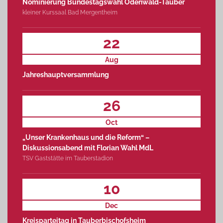
Nominierung Bundestagswahl Odenwald-Tauber
kleiner Kurssaal Bad Mergentheim
22
Aug
Jahreshauptversammlung
26
Oct
„Unser Krankenhaus und die Reform“ –
Diskussionsabend mit Florian Wahl MdL
TSV Gaststätte im Tauberstadion
10
Dec
Kreisparteitag in Tauberbischofsheim