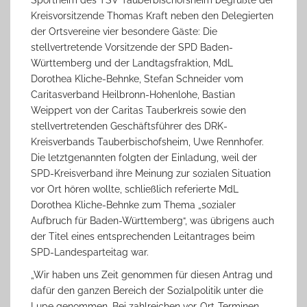
Sportheim des TSV Tauberbischofsheim begrüßte der
Kreisvorsitzende Thomas Kraft neben den Delegierten
der Ortsvereine vier besondere Gäste: Die
stellvertretende Vorsitzende der SPD Baden-
Württemberg und der Landtagsfraktion, MdL
Dorothea Kliche-Behnke, Stefan Schneider vom
Caritasverband Heilbronn-Hohenlohe, Bastian
Weippert von der Caritas Tauberkreis sowie den
stellvertretenden Geschäftsführer des DRK-
Kreisverbands Tauberbischofsheim, Uwe Rennhofer.
Die letztgenannten folgten der Einladung, weil der
SPD-Kreisverband ihre Meinung zur sozialen Situation
vor Ort hören wollte, schließlich referierte MdL
Dorothea Kliche-Behnke zum Thema „sozialer
Aufbruch für Baden-Württemberg“, was übrigens auch
der Titel eines entsprechenden Leitantrages beim
SPD-Landesparteitag war.
„Wir haben uns Zeit genommen für diesen Antrag und
dafür den ganzen Bereich der Sozialpolitik unter die
Lupe genommen. Bei zahlreichen vor-Ort-Terminen