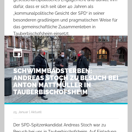
dafür, dass er sich seit über 40 Jahren als
„kommunalpolitische Gesicht der SPD“ in seiner
besonderen gradlinigen und pragmatischen Weise für
das gemeinschaftliche Zusammenleben in
Tauberbischofsheim einsetzt.
SCHWIMMBADSTERBEN:
ANDREAS STOCH ZU BESUCH BEI
ANTON MATTMÜLLER IN
TAUBERBISCHOFSHEIM
25. Januar | Aktuell
Der SPD-Spitzenkandidat Andreas Stoch war zu
Besuch bei uns in Tauberbischofsheim. Auf Einladung