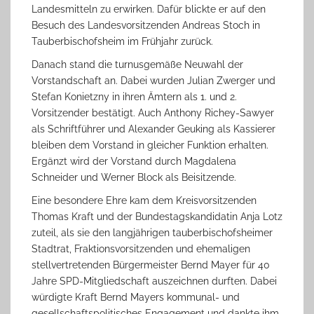
Landesmitteln zu erwirken. Dafür blickte er auf den
Besuch des Landesvorsitzenden Andreas Stoch in
Tauberbischofsheim im Frühjahr zurück.
Danach stand die turnusgemäße Neuwahl der
Vorstandschaft an. Dabei wurden Julian Zwerger und
Stefan Konietzny in ihren Ämtern als 1. und 2.
Vorsitzender bestätigt. Auch Anthony Richey-Sawyer
als Schriftführer und Alexander Geuking als Kassierer
bleiben dem Vorstand in gleicher Funktion erhalten.
Ergänzt wird der Vorstand durch Magdalena
Schneider und Werner Block als Beisitzende.
Eine besondere Ehre kam dem Kreisvorsitzenden
Thomas Kraft und der Bundestagskandidatin Anja Lotz
zuteil, als sie den langjährigen tauberbischofsheimer
Stadtrat, Fraktionsvorsitzenden und ehemaligen
stellvertretenden Bürgermeister Bernd Mayer für 40
Jahre SPD-Mitgliedschaft auszeichnen durften. Dabei
würdigte Kraft Bernd Mayers kommunal- und
gesellschaftspolitisches Engagement und dankte ihm