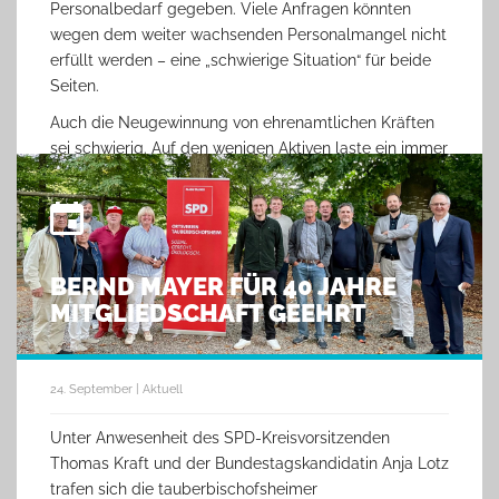
Personalbedarf gegeben. Viele Anfragen könnten
wegen dem weiter wachsenden Personalmangel nicht
erfüllt werden – eine „schwierige Situation“ für beide
Seiten.
Auch die Neugewinnung von ehrenamtlichen Kräften
sei schwierig. Auf den wenigen Aktiven laste ein immer
größer werdendes Aufgabenfeld. Und: „Jugendliche
sind kaum zu motivieren, ein Ehrenamt zu
übernehmen.“
Nicht unerwähnt blieb dabei die Diskussion um ein
BERND MAYER FÜR 40 JAHRE
soziales Pflichtjahr, die der Bundespräsident kürzlich
MITGLIEDSCHAFT GEEHRT
angestoßen hatte. Der Vorsitzende der SPD in
Tauberbischofsheim Julian Zwerger verwies in diesem
Zusammenhang darauf, dass dies überlegenswert sei,
aber nicht als Reservoir für Billig-Arbeitskräfte
24. September | Aktuell
verstanden werden dürfe und statt einer Verpflichtung
Unter Anwesenheit des SPD-Kreisvorsitzenden
attraktive Anreize zielführender seien.
Thomas Kraft und der Bundestagskandidatin Anja Lotz
trafen sich die tauberbischofsheimer