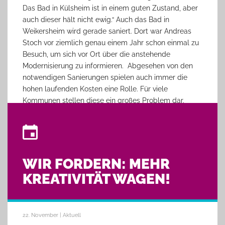
Das Bad in Külsheim ist in einem guten Zustand, aber
auch dieser hält nicht ewig.“ Auch das Bad in
Weikersheim wird gerade saniert. Dort war Andreas
Stoch vor ziemlich genau einem Jahr schon einmal zu
Besuch, um sich vor Ort über die anstehende
Modernisierung zu informieren. Abgesehen von den
notwendigen Sanierungen spielen auch immer die
hohen laufenden Kosten eine Rolle. Für viele
Kommunen stellen diese ein großes Problem dar.
Hinzukommen aktuell fehlende Einnahmen durch die
Pandemie.
Mattmüller versprach, das Thema intensiv
weiterzuverfolgen. Dafür sind weitere Termine mit
WIR FORDERN: MEHR
DLRG-Vertretern in Külsheim und Weikersheim
geplant.
KREATIVITÄT WAGEN!
22. November | Aktuell