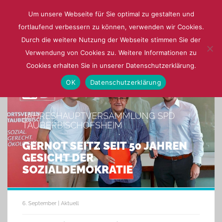
Um unsere Webseite für Sie optimal zu gestalten und
fortlaufend verbessern zu können, verwenden wir Cookies.
Menu
Durch die weitere Nutzung der Webseite stimmen Sie der
Verwendung von Cookies zu. Weitere Informationen zu
Cookies erhalten Sie in unserer Datenschutzerklärung.
OK
Datenschutzerklärung
JAHRESHAUPTVERSAMMLUNG SPD
TAUBERBISCHOFSHEIM
GERNOT SEITZ SEIT 50 JAHREN
GESICHT DER
SOZIALDEMOKRATIE
6. September | Aktuell